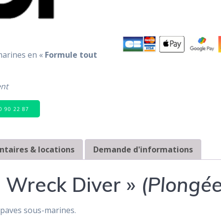
marines en «
Formule tout
ent
80 90 22 87
taires & locations
Demande d'informations
é Wreck Diver »
(Plongée
épaves sous-marines.