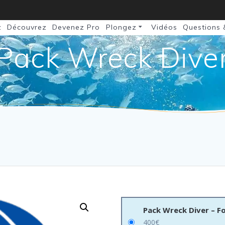
z
Découvrez
Devenez Pro
Plongez
Vidéos
Questions 
Pack Wreck Dive
Pack Wreck Diver – Fo
400
€