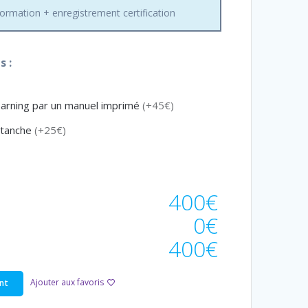
rmation + enregistrement certification
 :
earning par un manuel imprimé
(+45€)
étanche
(+25€)
400€
0€
400€
Ajouter aux favoris
nt