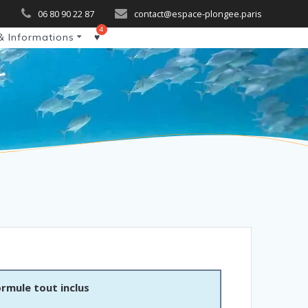
06 80 90 22 87
contact@espace-plongee.paris
& Informations
♥
r
rmule tout inclus