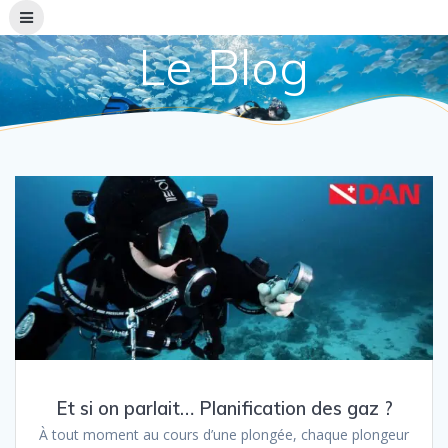
Skip
to
Le Blog
content
Et si on parlait… Planification des gaz ?
À tout moment au cours d’une plongée, chaque plongeur