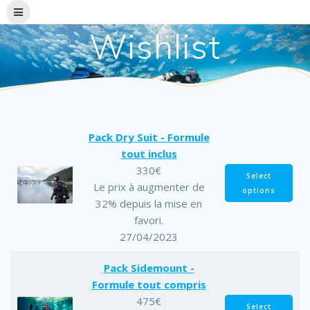
Skip
to
Wishlist
content
Pack Dry Suit - Formule
tout inclus
330
€
Select
Le prix à augmenter de
options
32% depuis la mise en
favori.
27/04/2023
Pack Sidemount -
Formule tout compris
475
€
Select