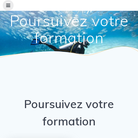
Skip
to
Poursuivez votre
content
formation
Poursuivez votre
formation