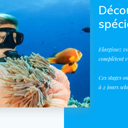
Décou
spéci
Elargissez vo
complètent v
Ces stages o
à 2 jours sel