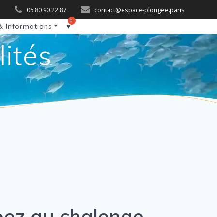
06 80 90 22 87
contact@espace-plongee.paris
& Informations
♥
lités
pez au chalenge