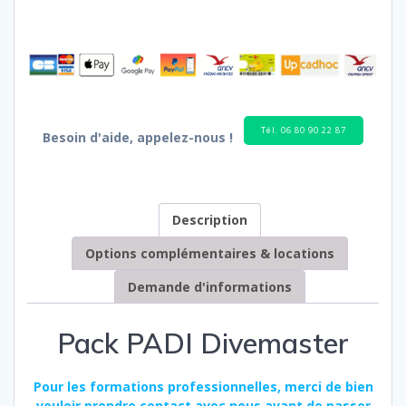
Divemaster
Tél. 06 80 90 22 87
Besoin d'aide, appelez-nous !
Description
Options complémentaires & locations
Demande d'informations
Pack PADI Divemaster
Pour les formations professionnelles, merci de bien
vouloir prendre contact avec nous avant de passer