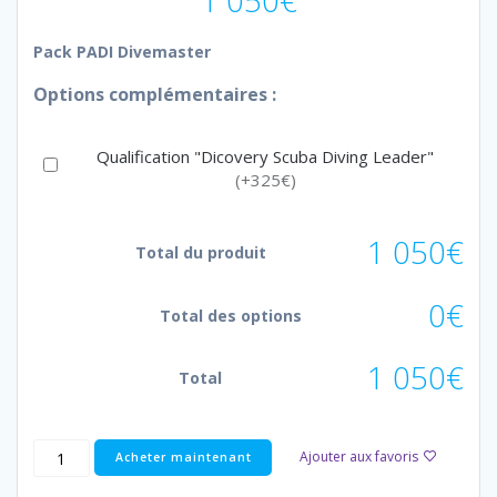
1 050
€
Pack PADI Divemaster
Options complémentaires :
Qualification "Dicovery Scuba Diving Leader"
(+325€)
1 050€
Total du produit
0€
Total des options
1 050€
Total
quantité
Ajouter aux favoris
Acheter maintenant
de
Pack